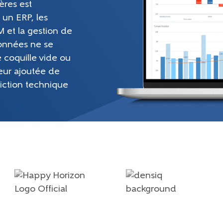
ères est
 un ERP, les
 et la gestion de
données ne se
 coquille vide ou
leur ajoutée de
riction technique