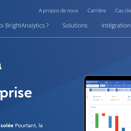
A propos de nous
Carrière
Cas cli
i BrightAnalytics ?
Solutions
Intégration
a
prise
isolée
Pourtant, la