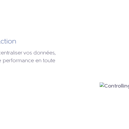
action
ntraliser vos données,
tre performance en toute