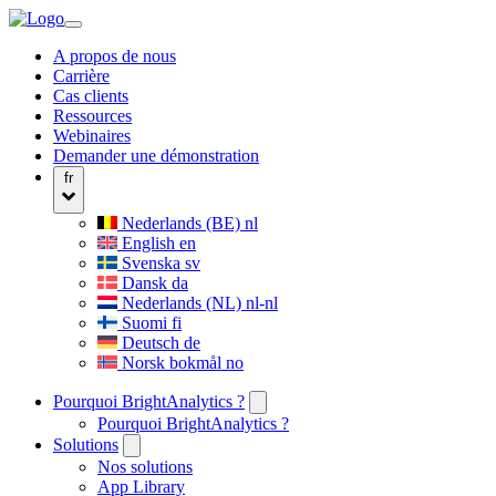
A propos de nous
Carrière
Cas clients
Ressources
Webinaires
Demander une démonstration
fr
Nederlands (BE)
nl
English
en
Svenska
sv
Dansk
da
Nederlands (NL)
nl-nl
Suomi
fi
Deutsch
de
Norsk bokmål
no
Pourquoi BrightAnalytics ?
Pourquoi BrightAnalytics ?
Solutions
Nos solutions
App Library