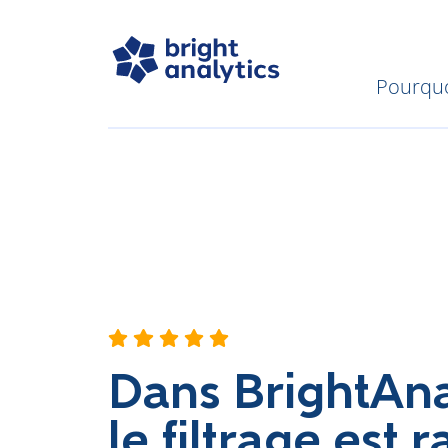
Pourquo
Dans BrightAna
le filtrage est 