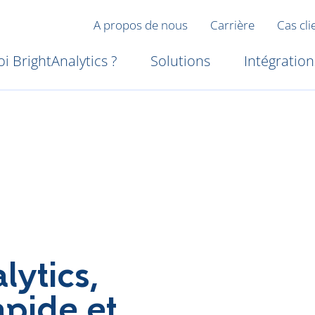
A propos de nous
Carrière
Cas cli
i BrightAnalytics ?
Solutions
Intégration
lytics,
rapide et