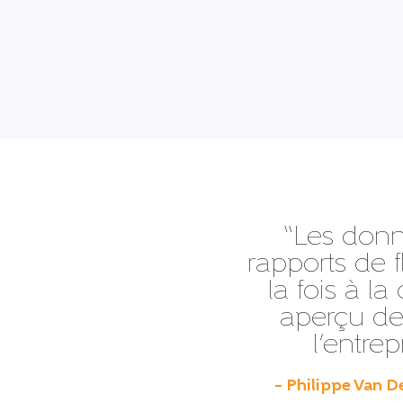
“Les donn
rapports de f
la fois à l
aperçu de
l’entre
– Philippe Van D