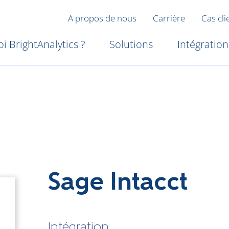
A propos de nous
Carrière
Cas cli
i BrightAnalytics ?
Solutions
Intégration
Sage Intacct
Intégration