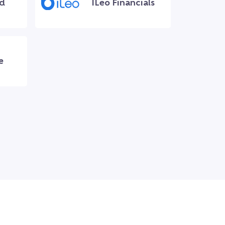
ud
ILeo Financials
e