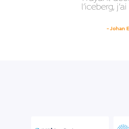
l’iceberg, j’
– Johan E