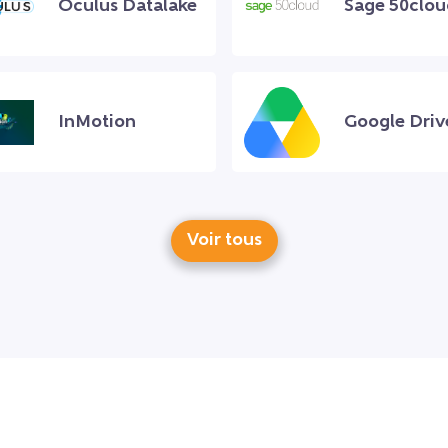
Oculus Datalake
Sage 50clo
InMotion
Google Driv
Voir tous